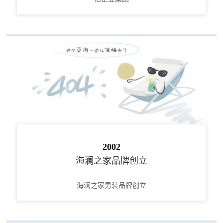
2002
海澜之家品牌创立
海澜之家男装品牌创立