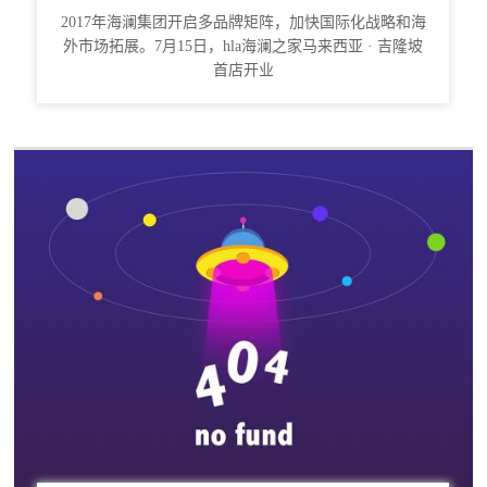
2017年海澜集团开启多品牌矩阵，加快国际化战略和海
外市场拓展。7月15日，hla海澜之家马来西亚 · 吉隆坡
首店开业