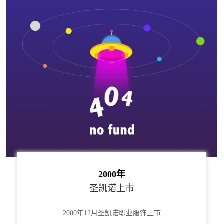
2000年
圣凯诺上市
2000年12月圣凯诺职业服饰上市