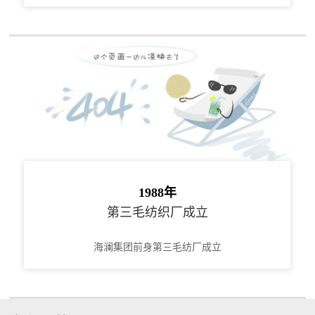
1988年
第三毛纺织厂成立
海澜集团前身第三毛纺厂成立