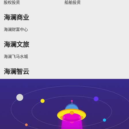
股权投资
船舶投资
海澜商业
海澜财富中心
海澜文旅
海澜飞马水城
海澜智云