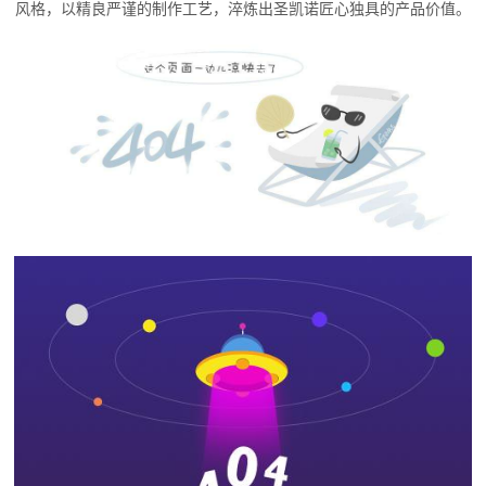
风格，以精良严谨的制作工艺，淬炼出圣凯诺匠心独具的产品价值。