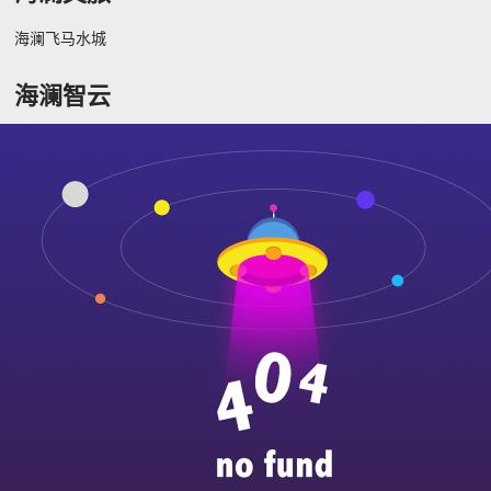
海澜飞马水城
海澜智云