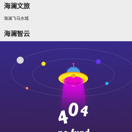
海澜文旅
海澜飞马水城
海澜智云