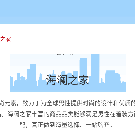
澜之家
海澜之家
行时尚元素，致力于为全球男性提供时尚的设计和优质
品。海澜之家丰富的商品品类能够满足男性在着装方
配，真正做到海量选择、一站购齐。