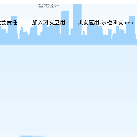
社会责任
加入凯发应用
凯发应用-乐橙凯发
ι
en