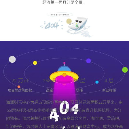
经济第一强县江阴全景。
22
万㎡
258
m
55
层
4
层
项目总建筑面积
高度
塔楼
商业裙楼
海澜财富中心为超5a顶级纯写字楼，项目总建筑面积22万平米，由
55层塔楼及4层商业裙楼组成，大厦顶楼配有直升机停机坪，为江
阴独有。顶层总裁行政中心，配有高端会务厅、咖啡吧、雪茄吧、
红酒吧等，为层峰人士专属区域。入驻海澜财富中心，成为众多高