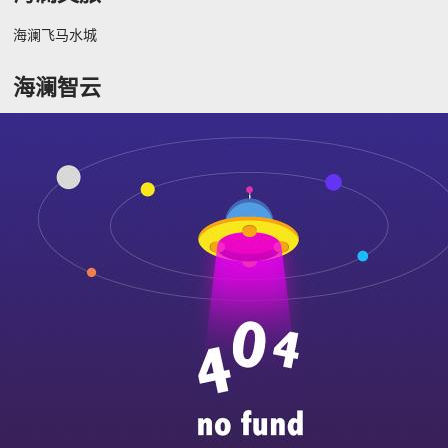
海澜飞马水城
海澜智云