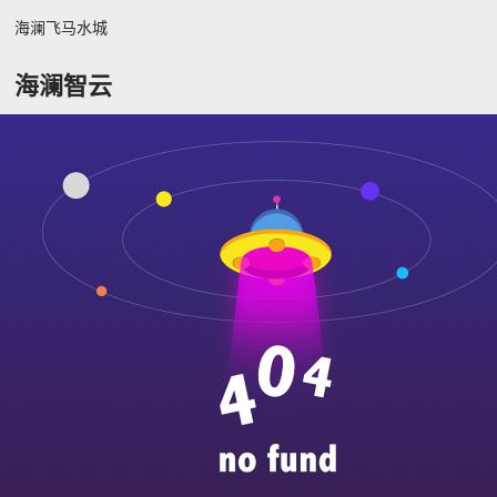
海澜飞马水城
海澜智云