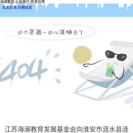
海澜集团 公益善行-凯发应用
凯发应用-乐橙凯发
江苏海澜教育发展基金会向淮安市涟水县涟