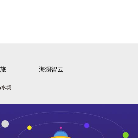
旅
海澜智云
马水城