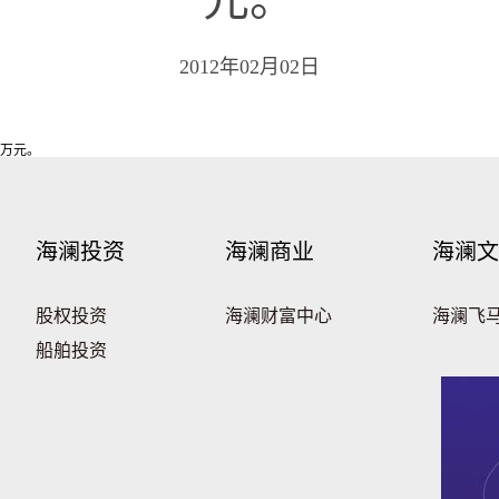
2012年02月02日
0万元。
海澜投资
海澜商业
海澜文
股权投资
海澜财富中心
海澜飞
船舶投资