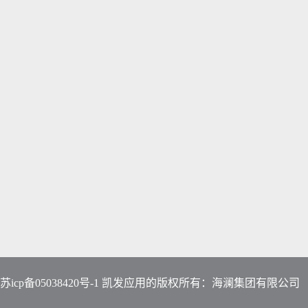
苏icp备05038420号-1 凯发应用的版权所有：海澜集团有限公司