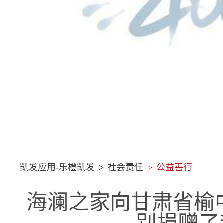
凯发应用-乐橙凯发
>
社会责任
>
公益善行
海澜之家向甘肃省榆
别捐赠了