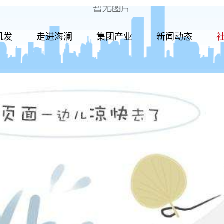
凯发
走进海澜
集团产业
新闻动态