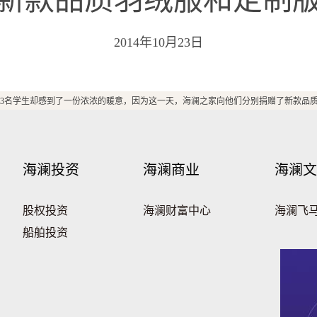
2014年10月23日
和63名学生却感到了一份浓浓的暖意，因为这一天，海澜之家向他们分别捐赠了新款品
海澜投资
海澜商业
海澜文
股权投资
海澜财富中心
海澜飞
船舶投资