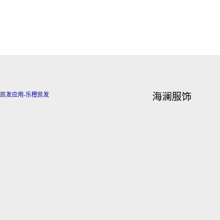
凯发应用-乐橙凯发
海澜服饰