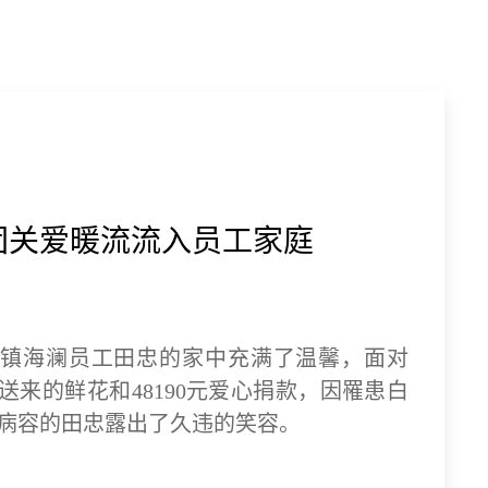
团关爱暖流流入员工家庭
镇海澜员工田忠的家中充满了温馨，面对
送来的鲜花和48190元爱心捐款，因罹患白
病容的田忠露出了久违的笑容。