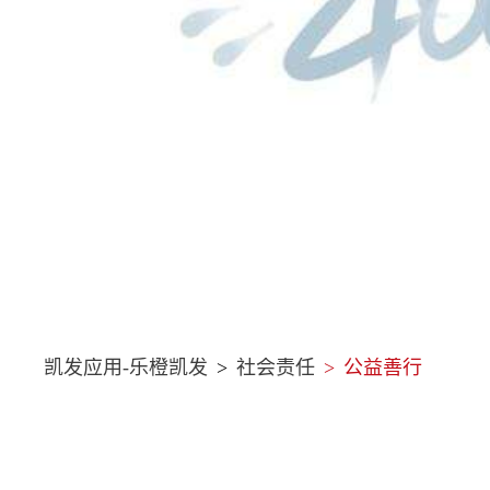
凯发应用-乐橙凯发
>
社会责任
>
公益善行