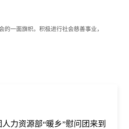
会的一面旗帜。积极进行社会慈善事业，
团人力资源部“暖乡”慰问团来到