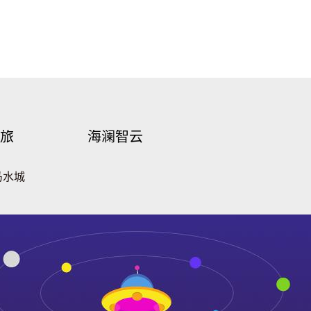
旅
海澜智云
马水城