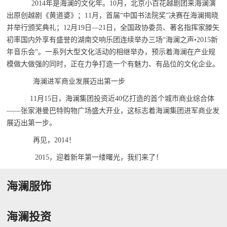
2014年是海澜的文化年。10月，北京小百花越剧团来海澜演
出原创越剧《黄道婆》；11月，首届“中国书法院奖”决赛在海澜揭晓
并举行颁奖典礼；12月19日—21日，全国政协委员、著名指挥家滕矢
初率国内外享有盛誉的湖南交响乐团连续举办三场“海澜之声•2015新
年音乐会”。一系列大型文化活动的相继举办，预示着海澜在产业规
模做大做强的同时，正在力争打造一个有魅力、有品位的文化企业。
海澜进军商业发展迈出第一步
11月15日，海澜集团投资近40亿打造的首个城市商业综合体
——张家港曼巴特购物广场盛大开业，这标志着海澜集团进军商业发
展迈出第一步。
再见，2014！
2015，迎着新年第一缕曙光，我们来了！
海澜服饰
海澜投资