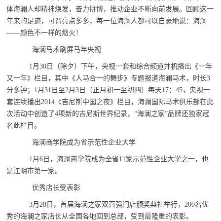
体海澜人却精神焕发，奋力拼博，推动企业不断向前发展。回顾这一
年来的足迹，可谓亮点多多，每一位海澜人都可以自豪地说：海澜
——颜色不一样的烟火！
海澜马术刷屏马年央视
1月30日（除夕）下午，央视一套和综合频道并机播出《一年
又一年》栏目，其中《人马合一的舞步》专题报道海澜马术，时长3
分多钟；1月31日至2月3日（正月初一至初四）每天17：45，央视一
套连续播出2014《吉尼斯中国之夜》栏目，海澜国际马术俱乐部在此
次活动中创造了4项新的吉尼斯世界纪录，“海澜之家”品牌还独家冠
名此栏目。
海澜商学院成为省示范性企业大学
1月6日，海澜商学院成为全省11家示范性企业大学之一，也
是江阴市第一家。
优秀店长受表彰
3月28日，首届海澜之家双百强门店颁奖典礼举行，200名优
秀的海澜之家店长从全国各地回到总部，受到最隆重的表彰。