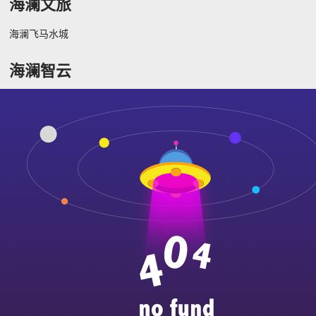
海澜文旅
海澜飞马水城
海澜智云