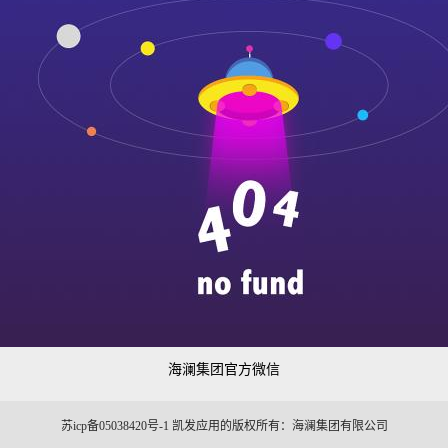
海澜集团官方微信
苏icp备05038420号-1 凯发应用的版权所有：海澜集团有限公司