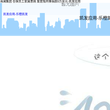
海澜集团 仓保员工家属患病 爱居兔同事捐款8万余元-凯发应用
凯发应用-乐橙凯发
凯发应用-乐橙