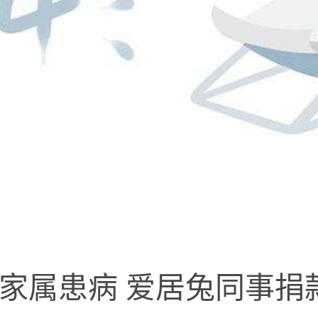
家属患病 爱居兔同事捐