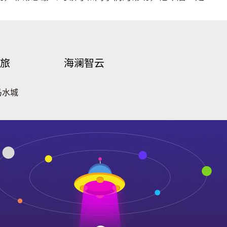
旅
海澜智云
马水城