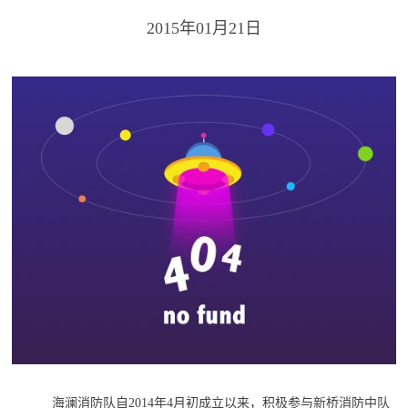
2015年01月21日
海澜消防队自2014年4月初成立以来，积极参与新桥消防中队