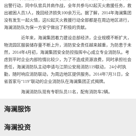
出警行动，同中队官兵并肩作战，全年共参与82起灭火救援任务，救
出被困人员3人，挽回经济损失100余万元。据了解，2014年海澜集团
没有发生一起火情，这82起灭火救援行动全部都是在周边地区进行，
海澜消防队为保一方安宁做出了积极的贡献。
近年来，海澜集团着力建设总部经济，企业规模不断扩大，
物流园区服装储存量不断上升，消防安全责任越来越重，为防患于未
然，2014年4月初，海澜集团安全防控指挥中心成立专业消防队。考
虑到平时企业内部险情比较少，为了不造成资源浪费，同时承担社会
责任，海澜消防队主动申请与江阴公安局消防119联动， 24小时执
勤，随时响应消防联动，为周边地区提供服务。2014年7月31日，全
省首家与“119”联动的企业消防队在海澜集团正式揭牌。
海澜消防队现有专职队员11名，配有消防车2辆。
海澜服饰
海澜投资