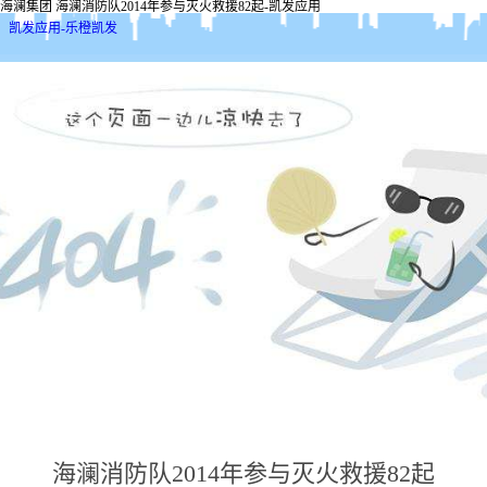
海澜集团 海澜消防队2014年参与灭火救援82起-凯发应用
凯发应用-乐橙凯发
海澜消防队2014年参与灭火救援82起