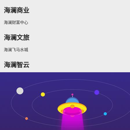
海澜商业
海澜财富中心
海澜文旅
海澜飞马水城
海澜智云