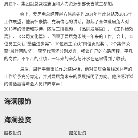
周建平、集团副总裁赵志强和人力资源部部长吉敏生参加。
会上，爱居兔总经理赵方伟首先作2014年年度总结及2015年
工作展望，他满怀豪情、充满信心的讲话，激起了全体爱居兔人对
2015年的憧憬和期待。随后三段视频：《品牌发展篇》、《工作绩效
篇》、《公司文化篇》，回顾了爱居兔条线一年来的工作。会上，15
位员工荣获“最佳进步奖”、10位员工荣获“岗位贡献奖”、2个集体荣
获“最佳团队奖”。获奖代表还分别发言，畅谈自己的心路历程。平凡
的岗位，不平凡的业绩，一年来的辛劳与汗水在这里得到了收获。
最后，周建平董事长作总结讲话，他对爱居兔条线2014年的
工作给予充分肯定，并对爱居兔未来的发展指明了方向。他热情洋溢
的讲话赢得与会人员阵阵掌声！
海澜服饰
海澜投资
股权投资
船舶投资