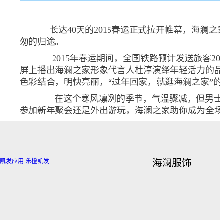
长达40天的2015春运正式拉开帷幕，海澜
匆的归途。
2015年春运期间，全国铁路预计发送旅客20.
屏上播出海澜之家形象代言人杜淳演绎年轻活力的品
色彩结合，明快亮丽，“过年回家，就逛海澜之家”
在这个寒风凛冽的季节，气温骤减，但男士魅
参加新年聚会还是外出游玩，海澜之家助你成为全
凯发应用-乐橙凯发
海澜服饰