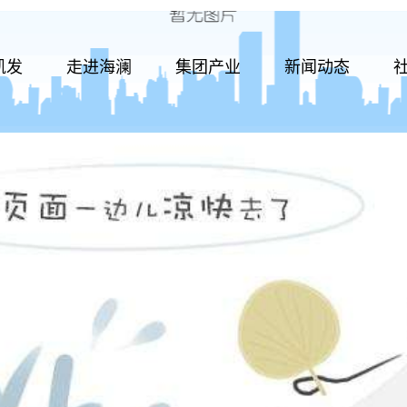
凯发
走进海澜
集团产业
新闻动态