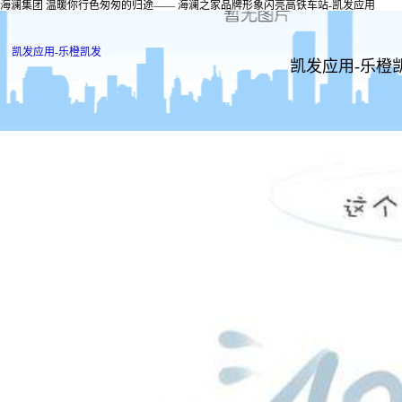
海澜集团 温暖你行色匆匆的归途—— 海澜之家品牌形象闪亮高铁车站-凯发应用
凯发应用-乐橙凯发
凯发应用-乐橙