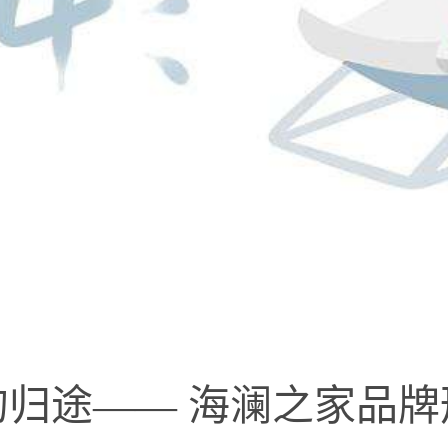
归途—— 海澜之家品