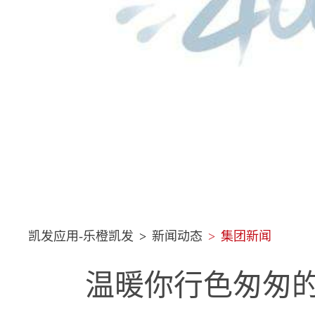
凯发应用-乐橙凯发
>
新闻动态
>
集团新闻
温暖你行色匆匆的