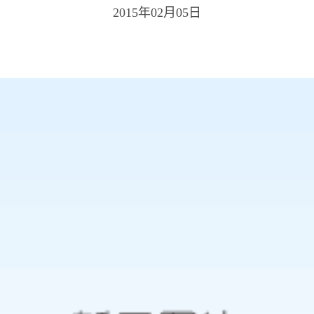
2015年02月05日