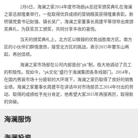
2月6日，海澜之家2014年度市场部pk总冠军颁奖典礼在海澜
之家总部隆重举行，一批取得优异成绩的营销精英获得隆重表彰。新
桥镇党委书记赵强、镇长吴广，海澜之家董事长周建平等领导出席颁
奖典礼，为获奖员工颁奖，共同分享丰收的喜悦。
当天的颁奖典礼上，北方区以微弱的优势战胜南方区。南方
区的小伙伴们群情激昂，接受北方区的挑战，表示2015年要东山再
起，再创佳绩。
海澜之家市场部在公司内部首创“pk”制，极大地调动了员工
的积极性。现如今，“pk文化”盛行于海澜集团各条线部门。2014年，
在国内男装市场十分疲软的大环境下，海澜之家仍取得了良好的销售
业绩。海澜之家董事长周建平在讲话中对市场部员工2014年付出的劳
动、取得的成绩给予充分肯定，他希望大家2015年再接再厉，取得新
的突破。
海澜服饰
海澜投资