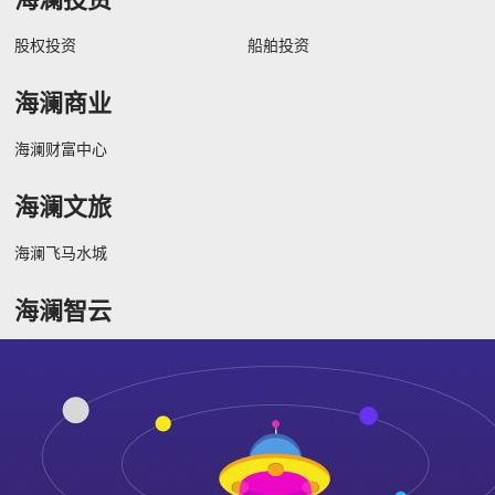
股权投资
船舶投资
海澜商业
海澜财富中心
海澜文旅
海澜飞马水城
海澜智云