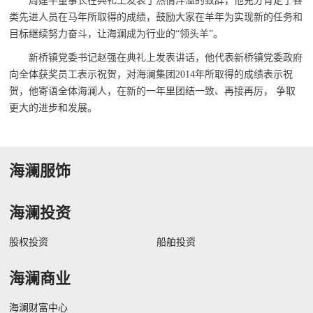
周建平董事长在典礼上发表了热情洋溢的致辞，他充分肯定了各
类先进人员在马年所取得的成绩，鼓励大家在羊年为实现新的任务和
目标继续努力奋斗，让海澜成为行业的“领头羊”。
新桥镇党委书记赵强在典礼上发表讲话，他代表新桥镇党委政府
向全体获奖员工表示祝贺，对海澜集团2014年所取得的成绩表示祝
贺，他寄语全体海澜人，在新的一年里团结一致、再接再厉， 争取
更大的进步和发展。
海澜服饰
海澜投资
股权投资
船舶投资
海澜商业
海澜财富中心