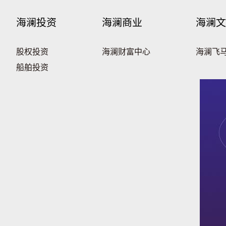
海澜投资
海澜商业
海澜文
股权投资
海澜财富中心
海澜飞
船舶投资