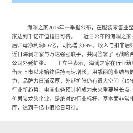
海澜之家2015年一季报公布，在服装零售业
家达到千亿市值指日可待。 近日公布的海澜之家一季报
后归母净利润8.6亿，同比增长69%。收入与扣
近日海澜之家与万达强强联手，共同签署了《战略
公司外延扩张。 王立平表示，海澜之家在行业筑
借壳上市以来始终保持高速增长，用靓丽的业绩与健
力，品牌力日渐深厚，外延扩张仍有很大空间（15
行业新趋势，电商业务预计将成为未来重要增长点，
价男装龙头企业，是绝对的行业标杆，基本面非常
库，达到千亿市值指日可待。