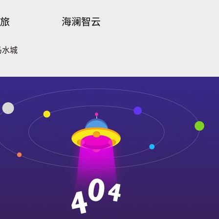
旅
海澜智云
马水城