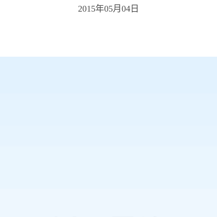
2015年05月04日