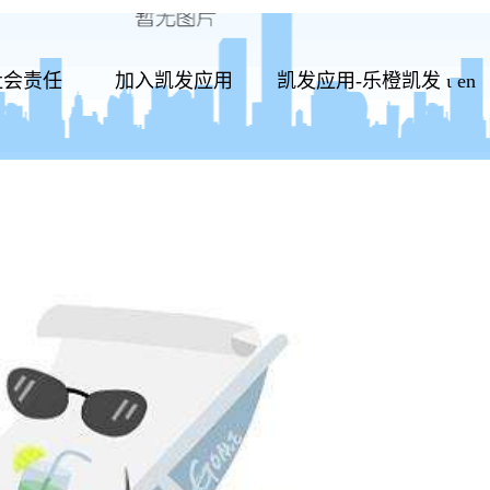
社会责任
加入凯发应用
凯发应用-乐橙凯发
ι
en