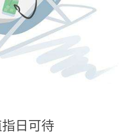
值指日可待