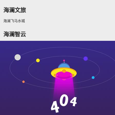
海澜文旅
海澜飞马水城
海澜智云