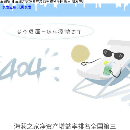
海澜集团 海澜之家净资产增益率排名全国第三-凯发应用
凯发应用-乐橙凯发
海澜之家净资产增益率排名全国第三