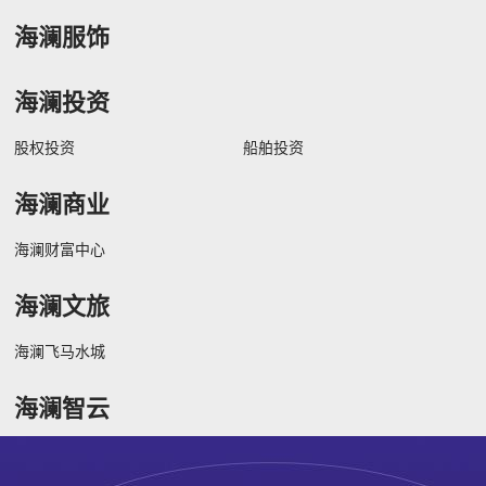
海澜服饰
海澜投资
股权投资
船舶投资
海澜商业
海澜财富中心
海澜文旅
海澜飞马水城
海澜智云