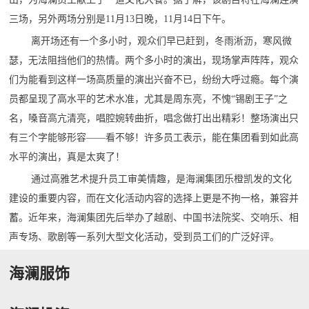
三场，另外两场分别是11月13日晚，11月14日下午。
离开场还有一个多小时，观众们早已赶到，冬雨淅沥，寒风微
瑟，无法阻挡他们的热情。两个多小时的演出，现场掌声阵阵，观众
们为能看到这样一场高质量的演出兴奋不已，纷纷大呼过瘾。每个演
员都呈现了高水平的艺术水准，尤其是周东亮，不愧“锡剧王子”之
名，嗓音高亢清亮，唱腔婉转曲折，唱念做打出出精彩！整场演出只
有三个字能够形容——看不够！许多员工表示，能在集团看到如此高
水平的演出，真是太爽了！
通过高雅艺术提升员工审美情趣，是海澜集团乐橙凯发的文化
建设的重要内容，而在文化活动内容的选择上更是不拘一格，兼容并
蓄。近年来，海澜集团先后举办了越剧、中国书法院奖、交响乐、相
声专场、歌剧等一系列大型文化活动，受到员工们的广泛好评。
海澜服饰