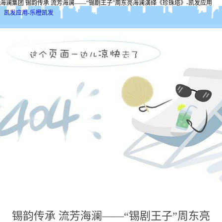
海澜集团 锡韵传承 流芳海澜——“锡剧王子”周东亮海澜演绎《珍珠塔》-凯发应用
凯发应用-乐橙凯发
锡韵传承 流芳海澜——“锡剧王子”周东亮