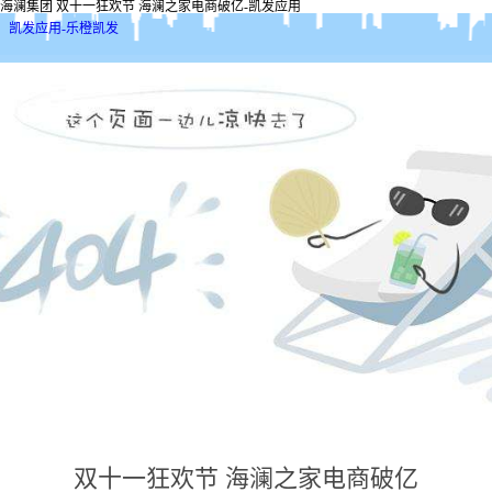
海澜集团 双十一狂欢节 海澜之家电商破亿-凯发应用
凯发应用-乐橙凯发
双十一狂欢节 海澜之家电商破亿