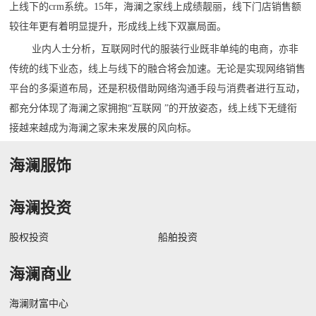
上线下的crm系统。15年，海澜之家线上成绩靓丽，线下门店销售额
较往年更有着明显提升，形成线上线下双赢局面。
业内人士分析，互联网时代的服装行业既非单纯的电商，亦非
传统的线下业态，线上与线下的融合将会加速。无论是实现网络销售
平台的多渠道布局，还是积极借助网络沟通手段与消费者进行互动，
都充分体现了海澜之家拥抱“互联网 ”的开放姿态，线上线下无缝衔
接越来越成为海澜之家未来发展的风向标。
海澜服饰
海澜投资
股权投资
船舶投资
海澜商业
海澜财富中心