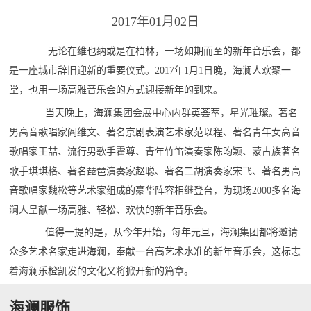
2017年01月02日
无论在维也纳或是在柏林，一场如期而至的新年音乐会，都
是一座城市辞旧迎新的重要仪式。2017年1月1日晚，海澜人欢聚一
堂，也用一场高雅音乐会的方式迎接新年的到来。
当天晚上，海澜集团会展中心内群英荟萃，星光璀璨。著名
男高音歌唱家阎维文、著名京剧表演艺术家范以程、著名青年女高音
歌唱家王喆、流行男歌手霍尊、青年竹笛演奏家陈昀颖、蒙古族著名
歌手琪琪格、著名琵琶演奏家赵聪、著名二胡演奏家宋飞、著名男高
音歌唱家魏松等艺术家组成的豪华阵容相继登台，为现场2000多名海
澜人呈献一场高雅、轻松、欢快的新年音乐会。
值得一提的是，从今年开始，每年元旦，海澜集团都将邀请
众多艺术名家走进海澜，奉献一台高艺术水准的新年音乐会，这标志
着海澜乐橙凯发的文化又将掀开新的篇章。
海澜服饰