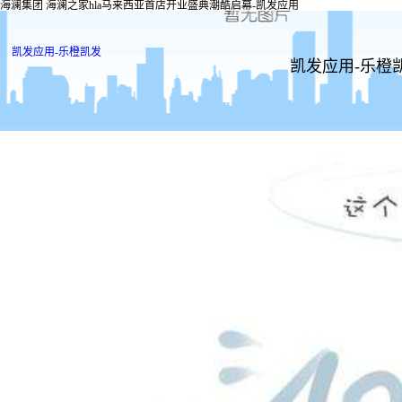
海澜集团 海澜之家hla马来西亚首店开业盛典潮酷启幕-凯发应用
凯发应用-乐橙凯发
凯发应用-乐橙