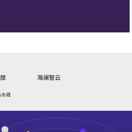
旅
海澜智云
马水城