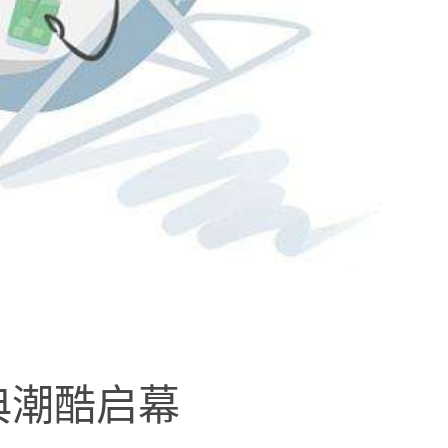
典潮酷启幕