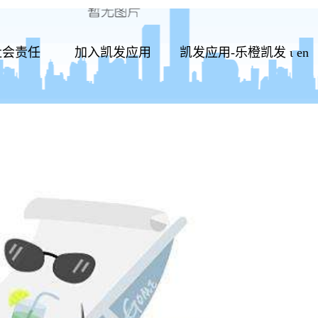
社会责任
加入凯发应用
凯发应用-乐橙凯发
ι
en