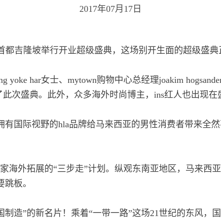
2017年07月17日
西亚首都吉隆坡举行开业超级盛典，这场别开生面的超级盛典
 yoke har女士、mytown购物中心总经理joakim hog
此次盛典。此外，众多海外时尚博主，ins红人也出现在
拥有国际视野的hla品牌给马来西亚的男性消费者带来全
之家海外拓展的“三步走”计划。纵观东南亚地区，马来西
要跳板。
国制造”的新名片！乘着“一带一路”这场21世纪的东风