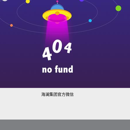
海澜集团官方微信