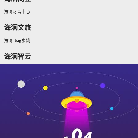
海澜财富中心
海澜文旅
海澜飞马水城
海澜智云