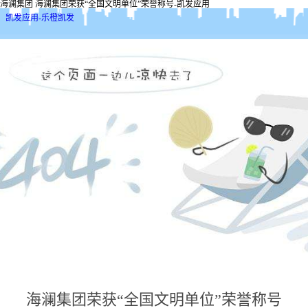
海澜集团 海澜集团荣获“全国文明单位”荣誉称号-凯发应用
凯发应用-乐橙凯发
海澜集团荣获“全国文明单位”荣誉称号