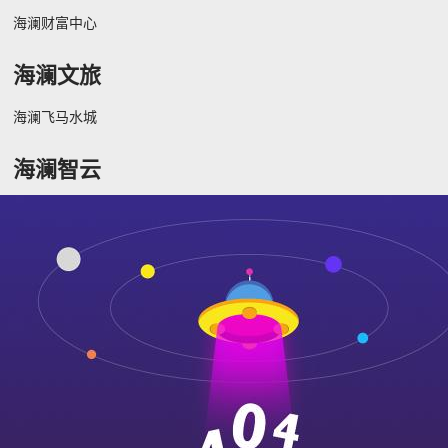
海澜财富中心
海澜文旅
海澜飞马水城
海澜智云