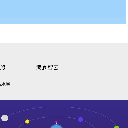
旅
海澜智云
马水城