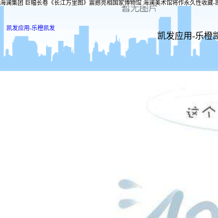
海澜集团 巨幅长卷《长江万里图》震撼亮相国家博物馆 海澜美术馆将作永久性收藏-
凯发应用-乐橙凯发
凯发应用-乐橙