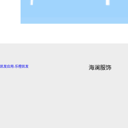
凯发应用-乐橙凯发
海澜服饰