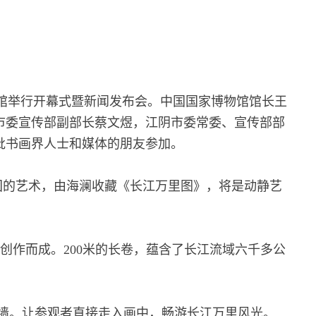
物馆举行开幕式暨新闻发布会。中国国家博物馆馆长王
市委宣传部副部长蔡文煜，江阴市委常委、宣传部部
批书画界人士和媒体的朋友参加。
固的艺术，由海澜收藏《长江万里图》，将是动静艺
体创作而成。200米的长卷，蕴含了长江流域六千多公
墙。让参观者直接走入画中，畅游长江万里风光。