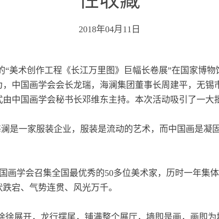
2018年04月11日
持的“美术创作工程《长江万里图》巨幅长卷展”在国家博
为，中国画学会会长龙瑞，海澜集团董事长周建平，无锡
式由中国画学会秘书长邓维东主持。本次活动吸引了一大
海澜是一家服装企业，服装是流动的艺术，而中国画是凝
由中国画学会召集全国最优秀的50多位美术家，历时一年集
伏跌宕、气势连贯、风光万千。
徐徐展开，龙行摆尾，铺满整个展厅，墙即是画，画即为