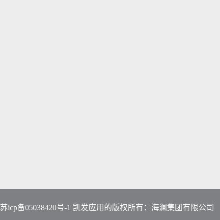
苏icp备05038420号-1 凯发应用的版权所有：海澜集团有限公司