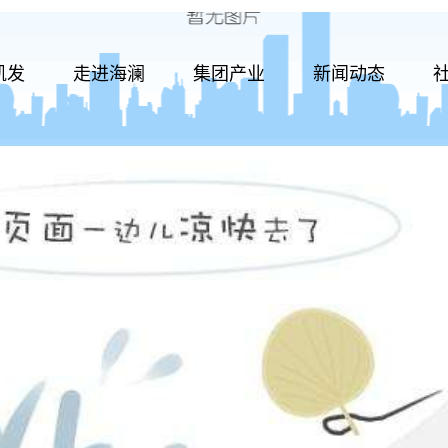
凯发
走进海澜
集团产业
新闻动态