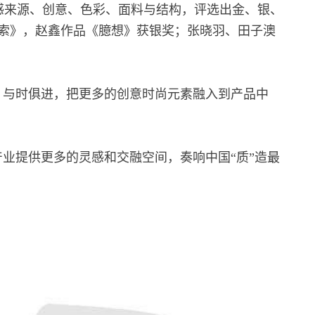
感来源、创意、色彩、面料与结构，评选出金、银、
求索》，赵鑫作品《臆想》获银奖；张晓羽、田子澳
、与时俱进，把更多的创意时尚元素融入到产品中
业提供更多的灵感和交融空间，奏响中国“质”造最