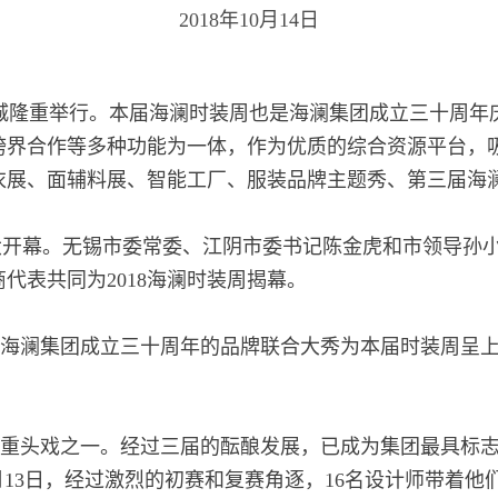
2018年10月14日
澜飞马水城隆重举行。本届海澜时装周也是海澜集团成立三十周
跨界合作等多种功能为一体，作为优质的综合资源平台，
展、面辅料展、智能工厂、服装品牌主题秀、第三届海澜
城盛大开幕。无锡市委常委、江阴市委书记陈金虎和市领导
代表共同为2018海澜时装周揭幕。
当”，海澜集团成立三十周年的品牌联合大秀为本届时装周
的重头戏之一。经过三届的酝酿发展，已成为集团最具标志
月13日，经过激烈的初赛和复赛角逐，16名设计师带着他