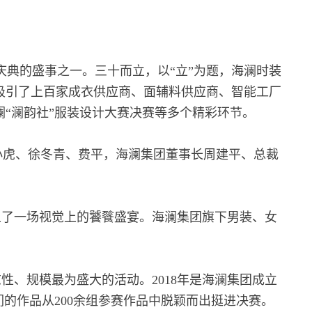
年庆典的盛事之一。三十而立，以“立”为题，海澜时装
吸引了上百家成衣供应商、面辅料供应商、智能工厂
“澜韵社”服装设计大赛决赛等多个精彩环节。
孙小虎、徐冬青、费平，海澜集团董事长周建平、总裁
呈上了一场视觉上的饕餮盛宴。海澜集团旗下男装、女
性、规模最为盛大的活动。2018年是海澜集团成立
们的作品从200余组参赛作品中脱颖而出挺进决赛。