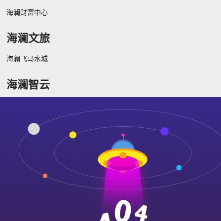
海澜财富中心
海澜文旅
海澜飞马水城
海澜智云