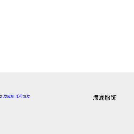
凯发应用-乐橙凯发
海澜服饰