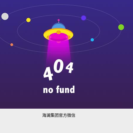
海澜集团官方微信