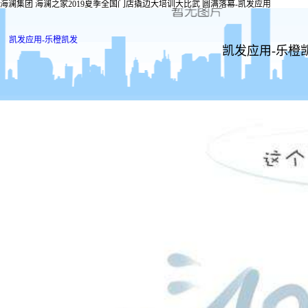
海澜集团 海澜之家2019夏季全国门店撬边大培训大比武 圆满落幕-凯发应用
凯发应用-乐橙凯发
凯发应用-乐橙