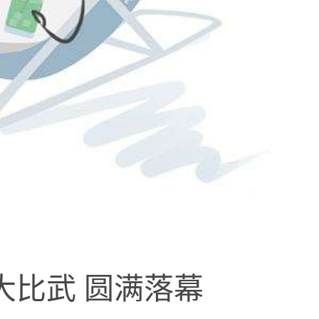
大比武 圆满落幕