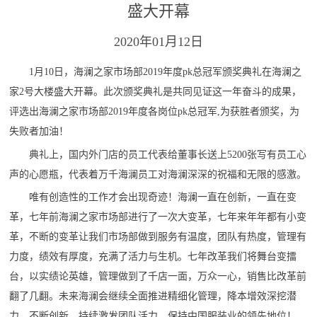
盛大开幕
2020年01月12日
1月10日，海澜之家市场部2019年度pk总冠军颁奖典礼在海澜之
家2号大楼盛大开幕。此次颁奖典礼是共同见证这一年奋斗的成果，
评选出海澜之家市场部2019年度各岗位pk总冠军,为获胜者颁奖，为
失败者加油！
典礼上，国内外门店的员工代表给董事长送上5200张写有员工心
声的心愿瓶，代表着万千海澜员工对海澜深深的祝福和无限的感激。
唯有创造性的工作才会出现奇迹！海澜一直在创新，一直在变
革，七年前海澜之家市场部进行了一次大变革，七年来年年都有小变
革，不断的变革让我们市场部做到服务有温度，团队有热度，管理有
力度，绩效有厚度，充满了活力与生机。七年改革我们将舞台变擂
台，以实绩论英雄，管理做到了千店一面，万众一心，销售比改革前
翻了几翻。未来海澜会继续全面推进精细化管理，降本增效深挖潜
力，不断创新，持续激发团队活力，保持中国服装业的领先地位！