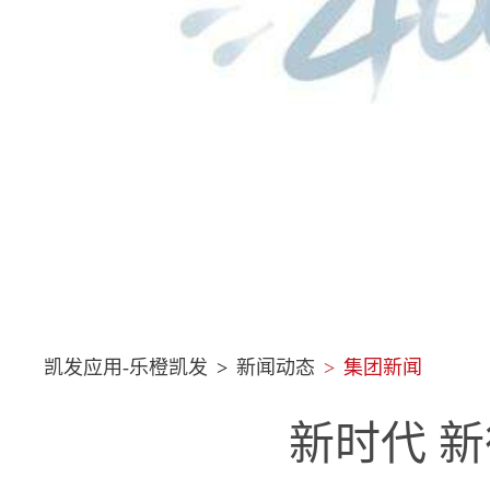
凯发应用-乐橙凯发
>
新闻动态
>
集团新闻
新时代 