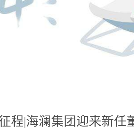
新征程|海澜集团迎来新任