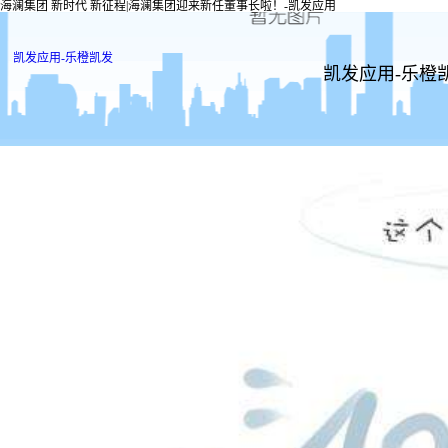
海澜集团 新时代 新征程|海澜集团迎来新任董事长啦！-凯发应用
凯发应用-乐橙凯发
凯发应用-乐橙