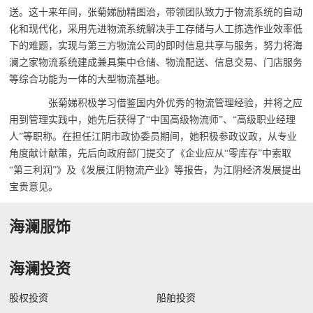
送。这十来年间，张菊娣励精图治，带领团队致力于物流系统的自动
化和现代化，采用先进物流系统解决手工存储与人工拣选作业效率低
下的难题，实现与第三方物流公司的即时信息共享与服务，努力将海
澜之家物流系统建成兼具集中仓储、物流配送、信息交易、门店服务
等综合功能为一体的大型物流基地。
张菊娣积极学习借鉴国内外优秀的物流管理经验，并将之应
用到管理实践中，她先后获得了“中国高级物流师”、“高级职业经理
人”等职称。在担任江阴市政协委员期间，她积极参政议政，从专业
角度献计献策，先后向政府部门提交了《企业应从“零库存”中索取
“第三利润”》及《发展江阴物流产业》等报告，为江阴经济发展提出
宝贵意见。
海澜服饰
海澜投资
股权投资
船舶投资