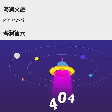
海澜文旅
海澜飞马水城
海澜智云