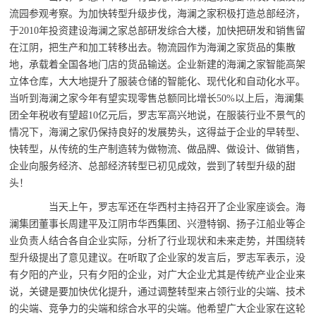
流园参观考察。为加快转型升级步伐，海澜之家积极打造总部经济，
于2010年投资建设海澜之家总部研发综合大楼，加快把研发和销售留
在江阴，把生产和加工转移出去。物流园作为海澜之家货品的集散
地，承载着全国各地门店的货品输送。企业新建的海澜之家智能高架
立体仓库，大大地提升了服装仓储的智能化、现代化和自动化水平。
当听到海澜之家今年有望实现零售总额同比增长50%以上后，海澜集
团全年税收有望超10亿元后，罗志军高兴地说，在服装行业不景气的
情况下，海澜之家仍保持良好的发展势头，这得益于企业的早转型、
快转型，从传统的生产制造转为做物流、做品牌、做设计、做销售，
企业向服务经济、总部经济转型已初见成效，尝到了转型升级的甜
头！
当天上午，罗志军还在华西村主持召开了企业家座谈会。海
澜集团董事长周建平及江阴市华西集团、兴澄特钢、扬子江船业等企
业负责人结合各自企业实际，分析了行业现状和未来走势，并围绕转
型升级提出了意见建议。在听取了企业家的发言后，罗志军表示，没
有夕阳的产业，只有夕阳的企业，对广大企业尤其是传统产业企业来
说，关键是要加快优化提升，通过调整转型来占领行业的尖端、技术
的尖端、竞争力的尖端和综合水平的尖端。他希望广大企业家在这轮