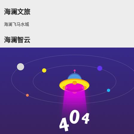
海澜文旅
海澜飞马水城
海澜智云