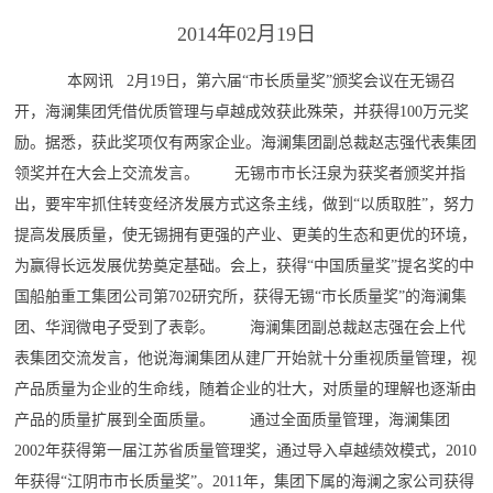
2014年02月19日
本网讯 2月19日，第六届“市长质量奖”颁奖会议在无锡召
开，海澜集团凭借优质管理与卓越成效获此殊荣，并获得100万元奖
励。据悉，获此奖项仅有两家企业。海澜集团副总裁赵志强代表集团
领奖并在大会上交流发言。 无锡市市长汪泉为获奖者颁奖并指
出，要牢牢抓住转变经济发展方式这条主线，做到“以质取胜”，努力
提高发展质量，使无锡拥有更强的产业、更美的生态和更优的环境，
为赢得长远发展优势奠定基础。会上，获得“中国质量奖”提名奖的中
国船舶重工集团公司第702研究所，获得无锡“市长质量奖”的海澜集
团、华润微电子受到了表彰。 海澜集团副总裁赵志强在会上代
表集团交流发言，他说海澜集团从建厂开始就十分重视质量管理，视
产品质量为企业的生命线，随着企业的壮大，对质量的理解也逐渐由
产品的质量扩展到全面质量。 通过全面质量管理，海澜集团
2002年获得第一届江苏省质量管理奖，通过导入卓越绩效模式，2010
年获得“江阴市市长质量奖”。2011年，集团下属的海澜之家公司获得