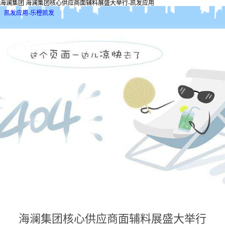
海澜集团 海澜集团核心供应商面辅料展盛大举行-凯发应用
凯发应用-乐橙凯发
海澜集团核心供应商面辅料展盛大举行