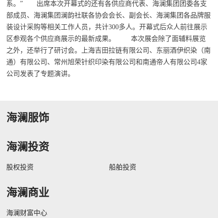
系。” 出席本次开幕式的还有各供应商代表、海澜集团团委各支
部成员、海澜集团澜韵社联各协会会长、副会长、海澜集团各品牌服
装设计采购等相关工作人员，共计300多人。开幕式后众人前往展示
区参观各个供应商展示的最新成果。 本次展会除了面辅料展览
之外，还举行了研讨会。上海吉田拉链有限公司、东丽酒伊织染（南
通）有限公司、常州旭荣针织印染有限公司和南通帝人有限公司4家
公司发表了专题演讲。
海澜服饰
海澜投资
股权投资
船舶投资
海澜商业
海澜财富中心