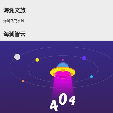
海澜文旅
海澜飞马水城
海澜智云