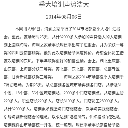
季大培训声势浩大
2014年08月06日
本网讯 8月6日，海澜之家举行了2014市场部夏季大培训汇报
会，至此，这场历时25天、共计32000多人参加的声势浩大的大培训
划上圆满句号。海澜之家董事长周建平出席了汇报会，并为荣获一等
奖的四川云南部颁奖，他对此次培训给予高度评价，希望全体员工借
这次培训的东风，下半年取得更好的销售业绩。会上，湖北重庆部、
山东部、上海部分获二等奖，苏北部、东北部、苏南部、总部专区
部、甘青新藏部获得三等奖。 海澜之家2014市场部夏季大培训于
7月初启动，为期25天，从总部到各区域市场再到各门店，共涉及31
个省、18个部、56个区域培训站、2000多个门店培训点，共培训主管
220多人，职业店长220多人，店长3100多人，门店员工28000多人，
共计32000多人。培训秉承课堂与门店相结合、教学与实践相结合、
引导与创新相结合的理念，以求达到“培植风气，训练技能”的效果。
培训课件由市场部统一开发、统一编制，周建平董事长亲自给予指