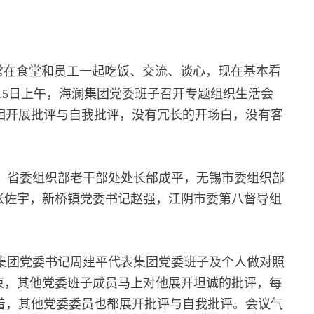
常在食堂和员工一起吃饭、交流、谈心，现在基本看
15日上午，海澜集团党委班子召开专题组织生活会
相开展批评与自我批评，没有冗长的开场白，没有客
、省委组织部老干部处处长邰成平，无锡市委组织部
张佐宇，新桥镇党委书记赵强，江阴市委第八督导组
集团党委书记周建平代表集团党委班子及个人做对照
束，其他党委班子成员马上对他展开坦诚的批评，每
着，其他党委委员也都展开批评与自我批评。会议气