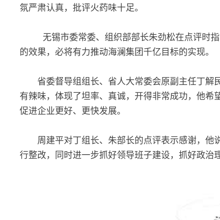
氛严肃认真，批评火药味十足。
无锡市委常委、组织部部长朱劲松在点评时指
的效果，必将有力推动海澜集团千亿目标的实现。
省委督导组组长、省人大常委会原副主任丁解
有辣味，体现了坦率、真诚，开得非常成功，他希
促进企业更好、更快发展。
周建平对丁组长、朱部长的点评表示感谢，他
行整改，同时进一步抓好领导班子建设，抓好政治理