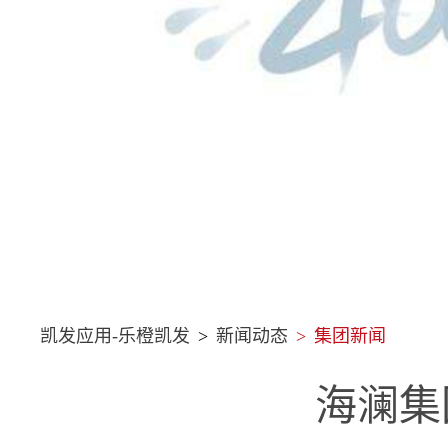
凯发应用-乐橙凯发
>
新闻动态
>
集团新闻
海澜集