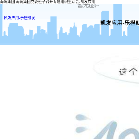
海澜集团 海澜集团党委班子召开专题组织生活会-凯发应用
凯发应用-乐橙凯发
凯发应用-乐橙