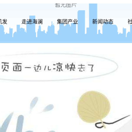
凯发
走进海澜
集团产业
新闻动态