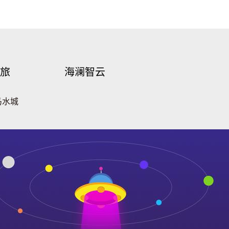
旅
海澜智云
马水城