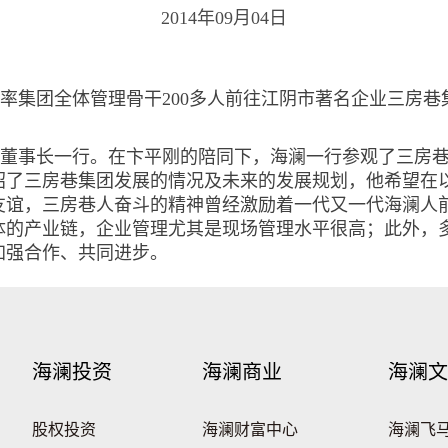
2014年09月04日
率集团全体管理骨干200多人前往江阴市著名企业三房
事长一行。在卞平刚的陪同下，海澜一行参观了三房巷
绍了三房巷集团发展的情况及未来的发展规划，他希望在
友谊，三房巷人奋斗的精神曾经激励着一代又一代海澜人
体的产业链，企业管理尤其是现场管理水平很高；此外，
加强合作、共同进步。
。
海澜投资
海澜商业
海澜文
股权投资
海澜财富中心
海澜飞