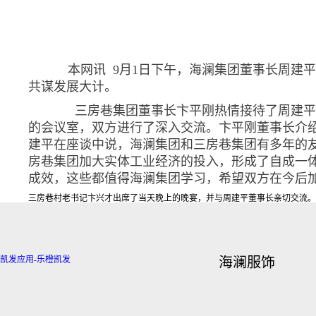
本网讯 9月1日下午，海澜集团董事长周建平
共谋发展大计。
三房巷集团董事长卞平刚热情接待了周建平董
的会议室，双方进行了深入交流。卞平刚董事长介
建平在座谈中说，海澜集团和三房巷集团有多年的
房巷集团加大实体工业经济的投入，形成了自成一
成效，这些都值得海澜集团学习，希望双方在今后
三房巷村老书记卞兴才出席了当天晚上的晚宴，并与周建平董事长亲切交流
凯发应用-乐橙凯发
海澜服饰