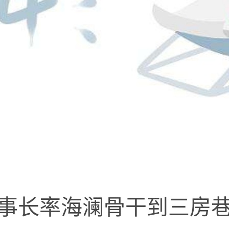
事长率海澜骨干到三房