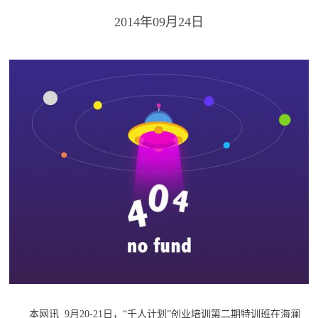
2014年09月24日
本网讯 9月20-21日，“千人计划”创业培训第二期特训班在海澜