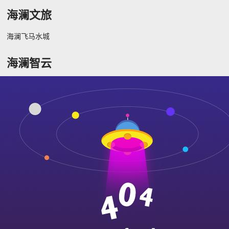
海澜文旅
海澜飞马水城
海澜智云