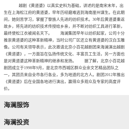
越剧《黄道婆》以真实史料为基础，讲述的是南宋末年，出
生在上海松江府的黄道婆，早年历经磨难逃到海南崖州谋生。在此期
间，她刻苦学习，掌握了黎族人先进的纺织技术。30年后黄道婆重返
故乡，将先进的纺织技术传授给乡亲，并不断对纺织工具进行革新，
最终使松江衣被闻名天下。 海澜集团早年以纺织起家，公司十分
推崇黄道婆的这种革新精神，当时公司厂区还立有黄道婆的汉白玉雕
像。公司有关领导表示，此次邀请北京小百花越剧团来海澜演出越剧
《黄道婆》，一方面旨在弘扬传统文化、丰富员工生活，另一方面也
是对黄道婆这种革新精神的继承和发扬。 据了解，北京小百花越
剧团成立于1998年9月，是北京市西城区群众业余文艺精品团队之
一，其团员来自全市各行各业，多为地道的北方人。剧团2012年推出
《黄道婆》后在全国各地进行演出，赢得众多观众及专家的高度评
价。
海澜服饰
海澜投资