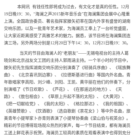
本网讯 有钱任性即将成为过去，有文化才是真的任性。12月
19日晚19：30，“海澜之声2015新年音乐会”在海澜集团会展中心隆重
上演。全国政协委员、著名指挥家滕矢初率在国内外享有盛誉的湖南
交响乐团，以及一批青年艺术家，为海澜员工奉上了一台听觉盛筵，
让大家近距离感受了高雅艺术的魅力。据悉，该节目将在海澜集团连
演三场，另外两场分别是12月20日下午14：30，12月21日晚19：30。
当天的节目由海澜人的“老朋友”——无锡电视台的主持人葛
晓剑和北京战友文工团的主持人郭雨涵主持。一个半小时的节目中，
滕矢初先生指挥湖南交响乐团分别演奏了《轻骑兵序曲》、《瑶族舞
曲》、《北京喜讯到边寨》、《拉德斯基进行曲》等国内外名曲。青
年歌唱家李高阳、刘少峰、刘阳、王凯、黄华丽在他们的伴奏下，分
别演唱了《节日欢歌》、《芦花》、《在那遥远的地方》、《天
路》、《敖包相会》、《草原上升起不落的太阳》、《大黄河》、
《把一切献给党》、《我的太阳》、《格拉那达》、《我的祖国》、
《英雄赞歌》、《饮酒歌》（选自歌剧《茶花女》）等中外名曲，旅
美青年小提琴家卜亦青则表演了小提琴协奏曲《梁山伯与祝英台》。
精彩的节目博得现场观众热烈的掌声，每一个节目结束，都有海澜员
工送上鲜花表示祝贺。海澜员工较高的素质在观看表演中也得到充分