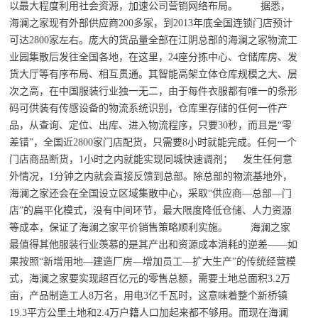
以最大程度利用社会资源，加速公司营销网络布局。 据悉，
海澜之家现有外部供应商200多家，到2013年底全国连锁门店预计
可达2800家左右。庞大的货品量全部在江阴总部的海澜之家物流工
业园集散后发往全国各地，在这里，24座分拣中心、仓储库房、发
货大厅等有序布局、相互贯通。其智能高架立体仓库规模之大、层
次之高，在中国服装行业独一无二，由于每件衣服都有唯一的条形
码可供装有传感设备的物流系统识别，仓库里存储的任何一件产
品，从查询、定位、出库、进入物流程序，只要30秒，而且是“零
差错”，全国近2800家门店配货，只需要8小时就能完成。任何一个
门店商品断货，1小时之内就能实现同城快速调剂； 发生任何意
外情况，1分钟之内就会直接反馈到总部。除总部的物流基地外，
海澜之家还会在全国设立区域集散中心，采取“供应商—总部—门
店”的扁平化模式，没有中间环节，最大限度降低仓储、人力资源
等成本，保证了海澜之家平价销售策略顺利实施。 海澜之家
最值得其他服装行业羡慕的是其产出和资源成本消耗的逆差——如
果按照“新增用地—建造厂房—增加员工—扩大生产”的传统经营模
式，海澜之家要实现超百亿元的零售总额，需要土地总面积3.2万
亩，产品制造工人8万名，用电3亿千瓦时，这意味着整个新桥镇
19.3平方公里土地和2.4万户籍人口加起来都不够用。而现在海澜