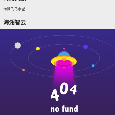
海澜飞马水城
海澜智云