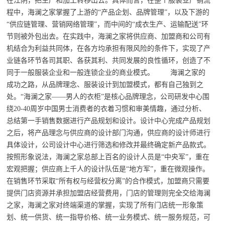
在江阴，把生产和加工转移出去。具体而言，在整个服装业产销流
程中，海澜之家掌握了上游的“产品企划、品牌管理”，以及下游的
“供应链管理、营销网络管理”，而中间的“成衣生产、运输配送”环
节则被外包出去。在实践中，海澜之家将供应商、加盟商和公司有
机结合为利益共同体，在各方均承担有限风险的条件下，实现了产
业链各环节各司其职、各获其利、共同发展的良性循环，创造了不
同于一般服装企业和一般连锁企业的商业模式。 海澜之家的
成功之路，从品牌理念、服装设计到加盟模式，都有自己独到之
处。“海澜之家——男人的衣柜”是核心品牌理念，公司研发中心围
绕20-40周岁中国男士消费者的衣着习惯和审美情趣，通过分析、
总结第一手销售数据进行产品规划和设计。设计中心完成产品规划
之后，将产品理念与供应商的设计部门沟通，供应商的设计师进行
具体设计，公司设计中心进行筛选和修改并最终确定新产品款式。
按照形象说法，海澜之家总部上百名的设计人员是“中央军”，重在
宏观把握；供应商上千人的设计队伍是“地方军”，重在微观操作。
在销售环节采取“所有权与经营权分离”的合作模式，加盟商只需要
提供门店资源并承担加盟店经营费用，门店的管理则完全交给海澜
之家，海澜之家对终端渠道的掌握，实现了所有门店统一形象策
划、统一供货、统一指导价格、统一业务模式、统一服务规范，可