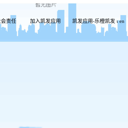
社会责任
加入凯发应用
凯发应用-乐橙凯发
ι
en