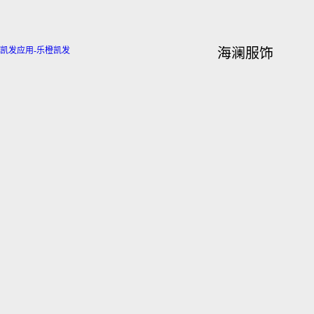
凯发应用-乐橙凯发
海澜服饰