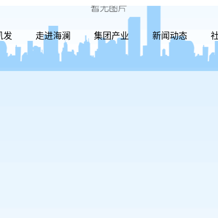
凯发
走进海澜
集团产业
新闻动态