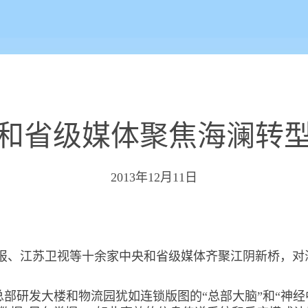
和省级媒体聚焦海澜转
2013年12月11日
、江苏卫视等十余家中央和省级媒体齐聚江阴新桥，对
研发大楼和物流园犹如连锁版图的“总部大脑”和“神经