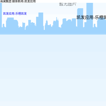
海澜集团 媒体新闻-凯发应用
凯发应用-乐橙凯发
凯发应用-乐橙